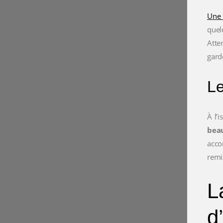
Une 
quel
Atte
gard
Le
À l’
beau
acco
remi
L
d