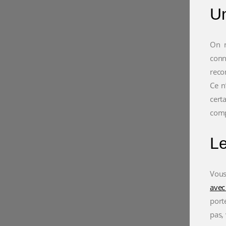
Un
On n
conn
reco
Ce n
cert
comp
Le
Vous
avec
port
pas,