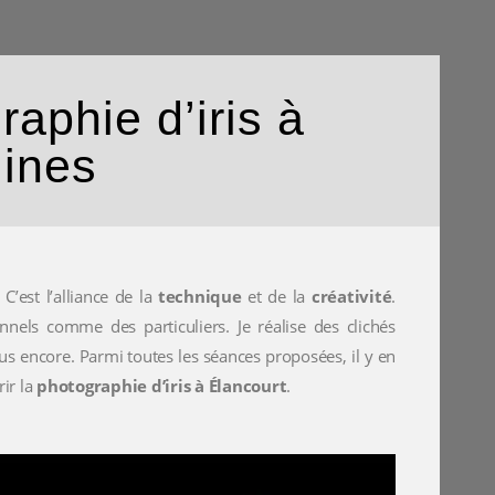
aphie d’iris à
lines
C’est l’alliance de la
technique
et de la
créativité
.
nnels comme des particuliers. Je réalise des clichés
us encore. Parmi toutes les séances proposées, il y en
rir la
photographie d’iris à Élancourt
.
0