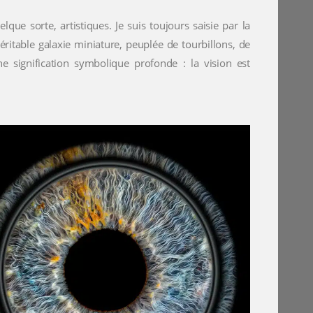
lque sorte, artistiques. Je suis toujours saisie par la
ritable galaxie miniature, peuplée de tourbillons, de
ne signification symbolique profonde : la vision est
0