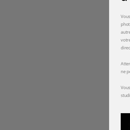
Vous
phot
autr
votr
dire
Atte
ne p
Vous
stud