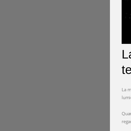
L
t
La m
lumiè
Quan
rega