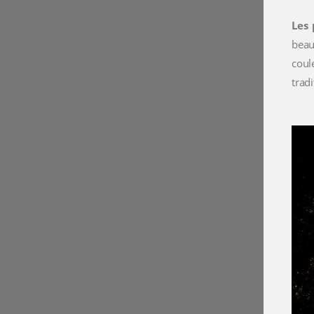
Les 
beau
coul
trad