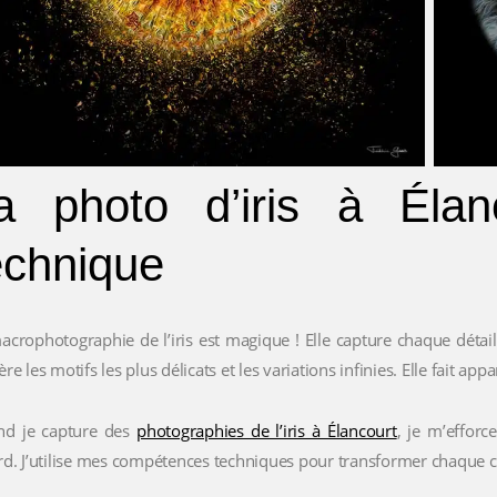
a photo d’iris à Élan
echnique
acrophotographie de l’iris est magique ! Elle capture chaque détai
re les motifs les plus délicats et les variations infinies. Elle fait app
d je capture des
photographies de l’iris à Élancourt
, je m’efforc
rd. J’utilise mes compétences techniques pour transformer chaque 