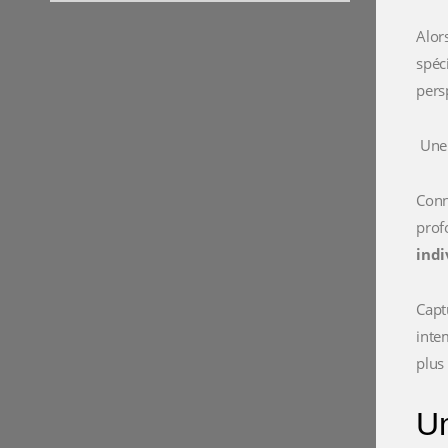
Alor
spéc
pers
Une 
Conn
prof
indi
Capt
inte
plus
Un