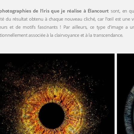
photographies de l’iris que je réalise à Élancourt
sont, en que
té du résultat obtenu à chaque nouveau cliché, car l’œil est une vé
eurs et de motifs fascinants ! Par ailleurs, ce type d’image a u
itionnellement associée à la clairvoyance et à la transcendance.
0