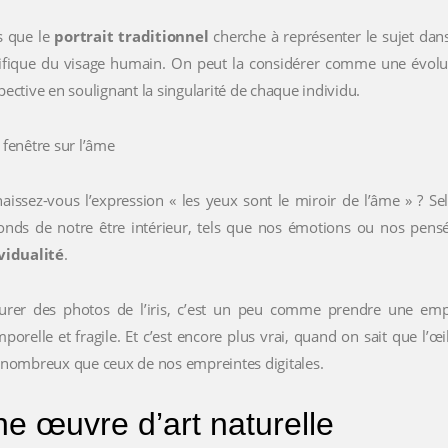
s que le
portrait traditionnel
cherche à représenter le sujet dans
ifique du visage humain. On peut la considérer comme une évolutio
pective en soulignant la singularité de chaque individu.
fenêtre sur l’âme
aissez-vous l’expression « les yeux sont le miroir de l’âme » ? S
onds de notre être intérieur, tels que nos émotions ou nos pensé
vidualité
.
urer des photos de l’iris, c’est un peu comme prendre une empre
mporelle et fragile. Et c’est encore plus vrai, quand on sait que l’
 nombreux que ceux de nos empreintes digitales.
e œuvre d’art naturelle