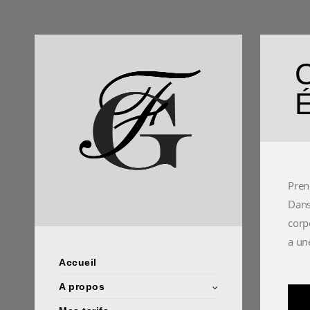
C
É
Pren
Dans
corp
a un
Accueil
A propos